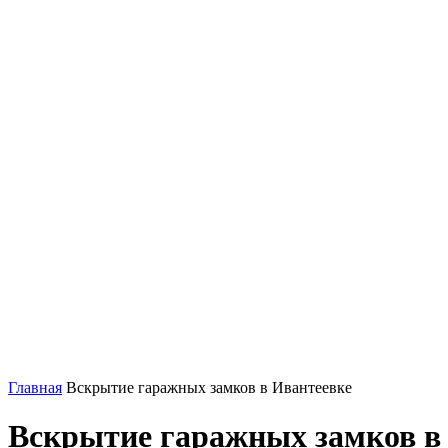
Главная
Вскрытие гаражных замков в Ивантеевке
Вскрытие гаражных замков в