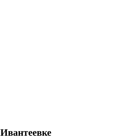
 Ивантеевке