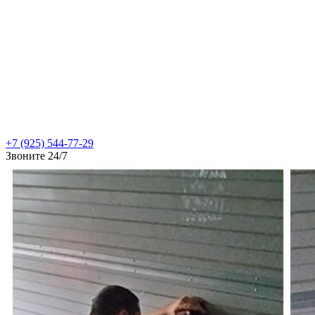
+7 (925) 544-77-29
Звоните 24/7