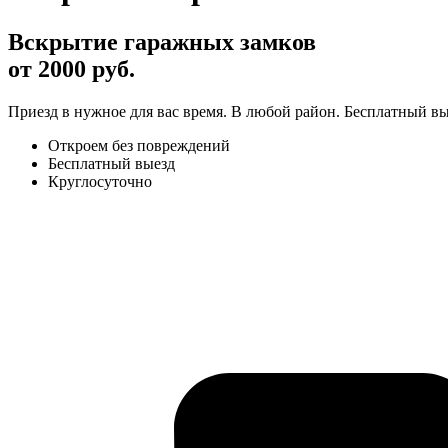
Вскрытие гаражных замков
от 2000 руб.
Приезд в нужное для вас время. В любой район. Бесплатный вы
Откроем без повреждений
Бесплатный выезд
Круглосуточно